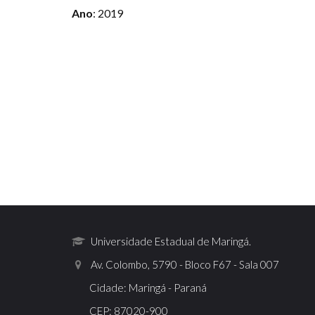
Ano
: 2019
Universidade Estadual de Maringá.
Av. Colombo, 5790 - Bloco F67 - Sala 007
Cidade: Maringá - Paraná
CEP: 87020-900