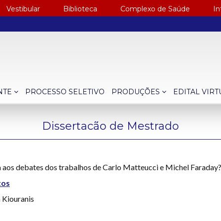
Vestibular
Biblioteca
Complexo de Saúde
In
NTE
PROCESSO SELETIVO
PRODUÇÕES
EDITAL VIR
Dissertacão de Mestrado
ica aos debates dos trabalhos de Carlo Matteucci e Michel Faraday?
tos
n Kiouranis