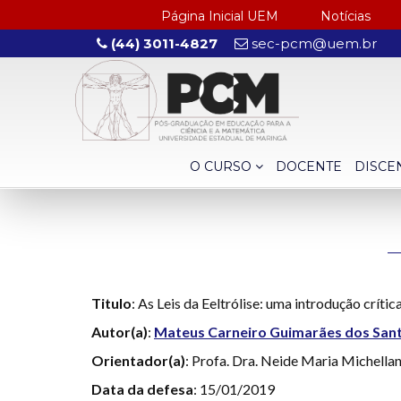
Página Inicial UEM
Notícias
(44) 3011-4827
sec-pcm@uem.br
O CURSO
DOCENTE
DISCE
Titulo
: As Leis da Eeltrólise: uma introdução crít
Autor(a)
:
Mateus Carneiro Guimarães dos San
Orientador(a)
: Profa. Dra. Neide Maria Michella
Data da defesa
: 15/01/2019