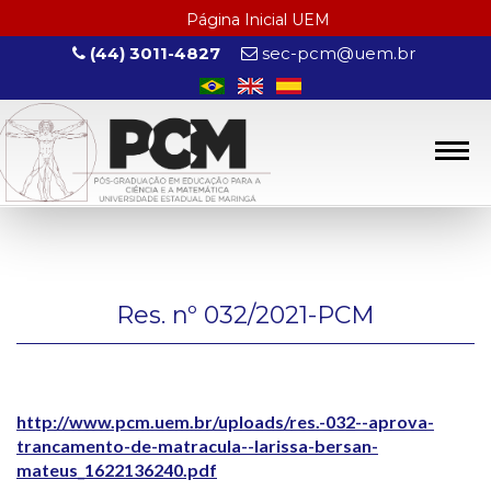
Página Inicial UEM
(44) 3011-4827
sec-pcm@uem.br
Res. nº 032/2021-PCM
http://www.pcm.uem.br/uploads/res.-032--aprova-
trancamento-de-matracula--larissa-bersan-
mateus_1622136240.pdf