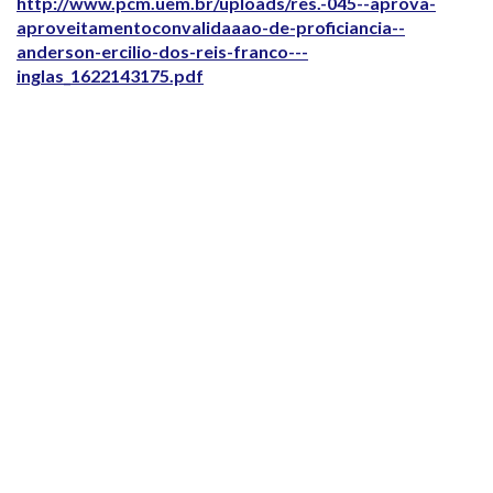
http://www.pcm.uem.br/uploads/res.-045--aprova-
aproveitamentoconvalidaaao-de-proficiancia--
anderson-ercilio-dos-reis-franco---
inglas_1622143175.pdf