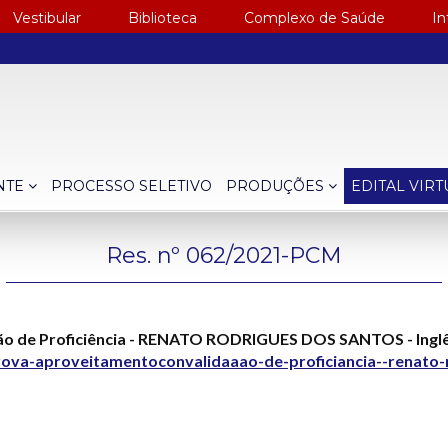
Vestibular
Biblioteca
Complexo de Saúde
In
NTE
PROCESSO SELETIVO
PRODUÇÕES
EDITAL VIR
Res. nº 062/2021-PCM
ção de Proficiência - RENATO RODRIGUES DOS SANTOS - Ingl
rova-aproveitamentoconvalidaaao-de-proficiancia--renato-