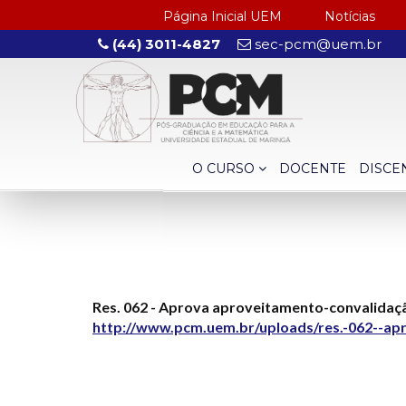
Página Inicial UEM
Notícias
(44) 3011-4827
sec-pcm@uem.br
O CURSO
DOCENTE
DISCE
Res. 062 - Aprova aproveitamento-convalida
http://www.pcm.uem.br/uploads/res.-062--ap