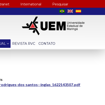
tranet
International
Pesquisar
TUAL
REVISTA RVC
CONTATO
ês
rodrigues-dos-santos--inglas_1622143507.pdf