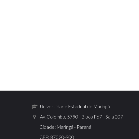
Universidade Estadual de Maringá.
Av. Colombo, 5790 - Bloco F67 - Sala 007
Cidade: Maringá - Paraná
CEP: 87020-900