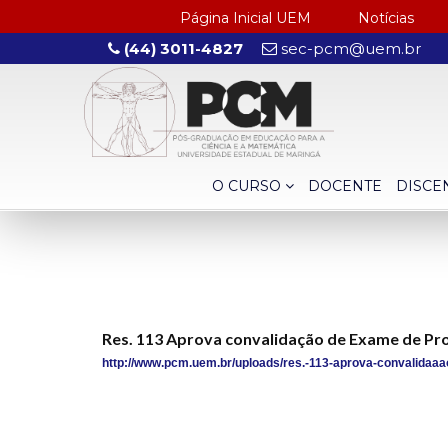
Página Inicial UEM
Notícias
(44) 3011-4827
sec-pcm@uem.br
O CURSO
DOCENTE
DISCE
Res. 113 Aprova convalidação de Exame de Pr
http://www.pcm.uem.br/uploads/res.-113-aprova-convalidaaa