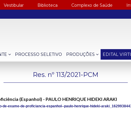
Vestibular
Biblioteca
Complexo de Saúde
In
NTE
PROCESSO SELETIVO
PRODUÇÕES
EDITAL VIR
Res. nº 113/2021-PCM
oficiência (Espanhol) - PAULO HENRIQUE HIDEKI ARAKI
o-de-exame-de-proficiancia-espanhol--paulo-henrique-hideki-araki_162993844