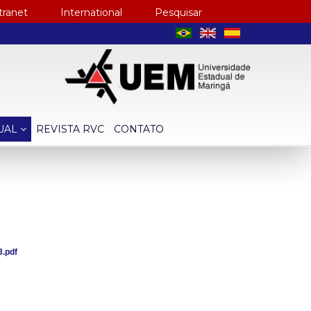
tranet
International
Pesquisar
TUAL
REVISTA RVC
CONTATO
3.pdf