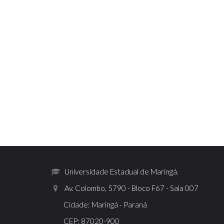
Universidade Estadual de Maringá.
Av. Colombo, 5790 - Bloco F67 - Sala 007
Cidade: Maringá - Paraná
CEP: 87020-900