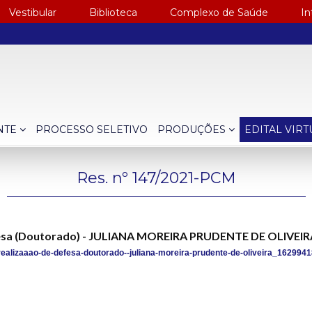
Vestibular
Biblioteca
Complexo de Saúde
In
NTE
PROCESSO SELETIVO
PRODUÇÕES
EDITAL VIR
Res. nº 147/2021-PCM
efesa (Doutorado) - JULIANA MOREIRA PRUDENTE DE OLIVEIR
ealizaaao-de-defesa-doutorado--juliana-moreira-prudente-de-oliveira_1629941