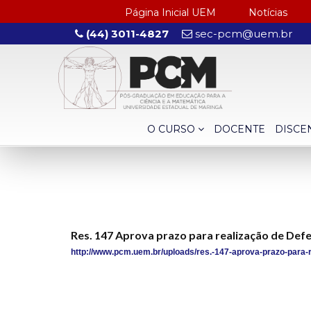
Página Inicial UEM
Notícias
(44) 3011-4827
sec-pcm@uem.br
O CURSO
DOCENTE
DISCE
Res. 147 Aprova prazo para realização de D
http://www.pcm.uem.br/uploads/res.-147-aprova-prazo-para-r