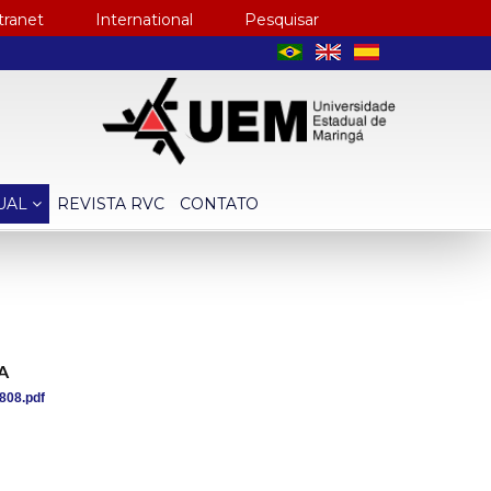
tranet
International
Pesquisar
TUAL
REVISTA RVC
CONTATO
A
808.pdf