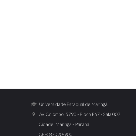
Universidade Estadual de Maringá.
Av. Colombo, 5790 - Bloco F67 - Sala 007
Cidade: Maringá - Paraná
CEP: 87020-900