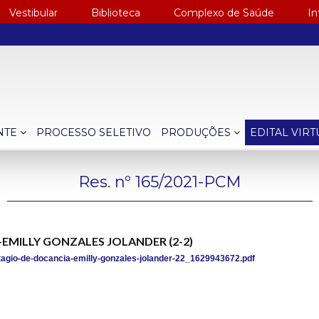
Vestibular
Biblioteca
Complexo de Saúde
In
NTE
PROCESSO SELETIVO
PRODUÇÕES
EDITAL VIR
Res. nº 165/2021-PCM
ia -EMILLY GONZALES JOLANDER (2-2)
tagio-de-docancia-emilly-gonzales-jolander-22_1629943672.pdf