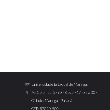
Universidade Estadual de Maringá.
Av. Colombo, 5790 - Bloco F67 - Sala 007
Cidade: Maringá - Paraná
CEP: 87020-900