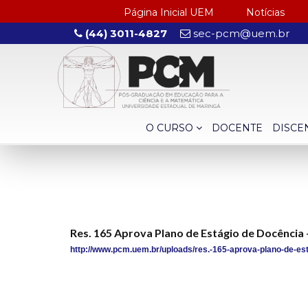
Página Inicial UEM
Notícias
(44) 3011-4827
sec-pcm@uem.br
O CURSO
DOCENTE
DISCE
Res. 165 Aprova Plano de Estágio de Docênc
http://www.pcm.uem.br/uploads/res.-165-aprova-plano-de-es