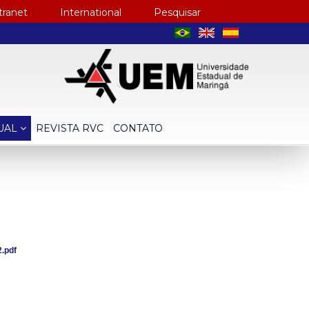
tranet
International
Pesquisar
TUAL
REVISTA RVC
CONTATO
.pdf