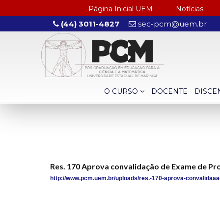
Página Inicial UEM
Notícias
(44) 3011-4827
sec-pcm@uem.br
O CURSO
DOCENTE
DISCE
Res. 170 Aprova convalidação de Exame de Pr
http://www.pcm.uem.br/uploads/res.-170-aprova-convalidaaa