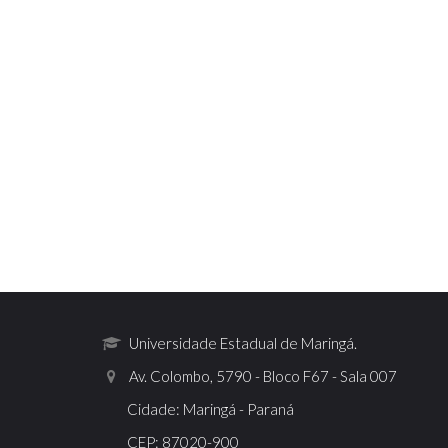
Universidade Estadual de Maringá.
Av. Colombo, 5790 - Bloco F67 - Sala 007
Cidade: Maringá - Paraná
CEP: 87020-900