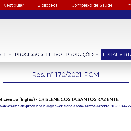
Vestibular
Biblioteca
Complexo de Saúde
In
NTE
PROCESSO SELETIVO
PRODUÇÕES
EDITAL VIR
Res. nº 170/2021-PCM
oficiência (Inglês) - CRISLENE COSTA SANTOS RAZENTE
o-de-exame-de-proficiancia-inglas--crislene-costa-santos-razente_1629944272