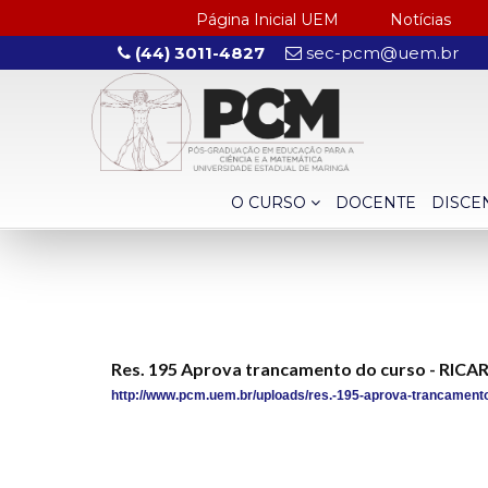
Página Inicial UEM
Notícias
(44) 3011-4827
sec-pcm@uem.br
O CURSO
DOCENTE
DISCE
Res. 195 Aprova trancamento do curso - RI
http://www.pcm.uem.br/uploads/res.-195-aprova-trancament