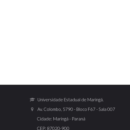
Universidade Estadual de Maringá.
Av. Colombo, 5790 - Bloco F67 - Sala 007
Cidade: Maringá - Paraná
CEP: 87020-900