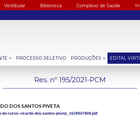
Vestibular
Biblioteca
Complexo de Saúde
In
NTE
PROCESSO SELETIVO
PRODUÇÕES
EDITAL VIR
Res. nº 195/2021-PCM
CARDO DOS SANTOS PIVETA
o-do-curso--ricardo-dos-santos-piveta_1629947909.pdf