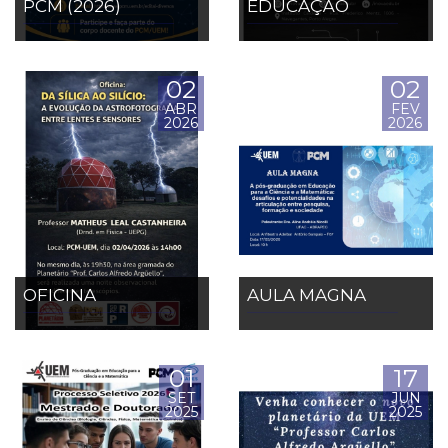
PCM (2026)
EDUCAÇÃO
02
02
ABR
FEV
2026
2026
OFICINA
AULA MAGNA
01
17
SET
JUN
2025
2025