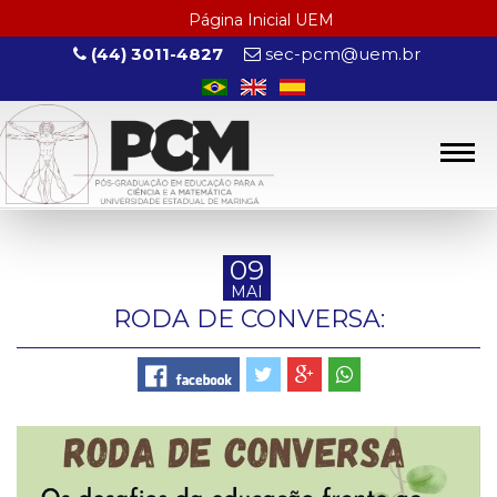
Página Inicial UEM
(44) 3011-4827
sec-pcm@uem.br
09
MAI
RODA DE CONVERSA: