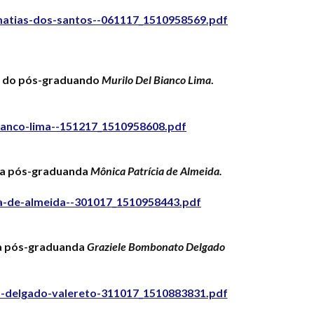
matias-dos-santos--061117_1510958569.pdf
do do pós-graduando
Murilo Del Bianco Lima
.
ianco-lima--151217_1510958608.pdf
 da pós-graduanda
Mônica Patrícia de Almeida.
a-de-almeida--301017_1510958443.pdf
da pós-graduanda
Graziele Bombonato Delgado
o-delgado-valereto-311017_1510883831.pdf