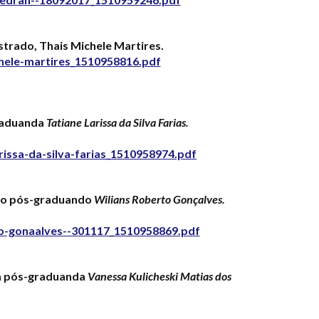
trado, Thais Michele Martires.
hele-martires_1510958816.pdf
graduanda
Tatiane Larissa da Silva Farias.
issa-da-silva-farias_1510958974.pdf
 do pós-graduando
Wilians Roberto Gonçalves.
to-gonaalves--301117_1510958869.pdf
da pós-graduanda
Vanessa Kulicheski Matias dos