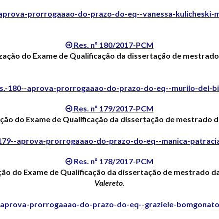
-aprova-prorrogaaao-do-prazo-do-eq--vanessa-kulicheski-
Res. nº 180/2017-PCM
ização do Exame de Qualificação da dissertação de mestra
s.-180--aprova-prorrogaaao-do-prazo-do-eq--murilo-del-b
Res. nº 179/2017-PCM
ação do Exame de Qualificação da dissertação de mestrado
-179--aprova-prorrogaaao-do-prazo-do-eq--manica-patraci
Res. nº 178/2017-PCM
ção do Exame de Qualificação da dissertação de mestrado 
Valereto.
--aprova-prorrogaaao-do-prazo-do-eq--graziele-bomgonat