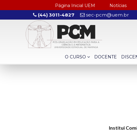
Página Inicial UEM
Notícias
(44) 3011-4827
sec-pcm@uem.br
O CURSO
DOCENTE
DISCE
Institui Co