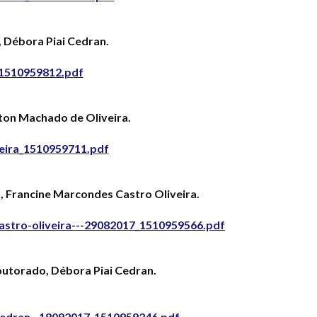
 Débora Piai Cedran.
_1510959812.pdf
on Machado de Oliveira.
eira_1510959711.pdf
, Francine Marcondes Castro Oliveira.
astro-oliveira---29082017_1510959566.pdf
outorado, Débora Piai Cedran.
cedran--18092017_1510959246.pdf