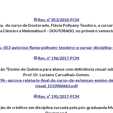
Res. nº 053/2018-PCM
, do curso de Doutorado, Flávia Pollyany Teodoro, a cursar 
 a Ciência e a Matemática II – DOUTORADO,
no primeiro semestr
.-053-autoriza-flavia-pollyany-teodoro-a-cursar-discipli
Res. nº 196/2017-PCM
ão “Ensino de Química para alunos com deficiência visual:
sub
Prof. Dr. Luciano Carvalhais Gomes
.
96--aprova-relatario-final-do-curso-de-extensao-ensino-de
visual_1510960663.pdf
Res. nº 195/2017-PCM
ão de créditos em disciplina cursada pela pós-graduanda Mar
Drummond
.