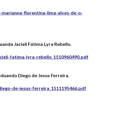
marianna-florentina-lima-alves-de-o-
anda Jacieli Fátima Lyra Rebello
.
ieli-fatima-lyra-rebello_1510960490.pdf
aduando Diego de Jesus Ferreira
.
diego-de-jesus-ferreira_1511195466.pdf