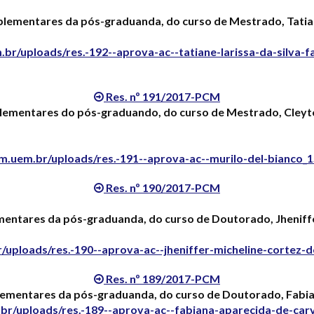
ementares da pós-graduanda, do curso de Mestrado, Tatiane 
br/uploads/res.-192--aprova-ac--tatiane-larissa-da-silva-
Res. nº 191/2017-PCM
mentares do pós-graduando, do curso de Mestrado, Cleyto
m.uem.br/uploads/res.-191--aprova-ac--murilo-del-bianco_
Res. nº 190/2017-PCM
ntares da pós-graduanda, do curso de Doutorado, Jheniffer
uploads/res.-190--aprova-ac--jheniffer-micheline-cortez-
Res. nº 189/2017-PCM
mentares da pós-graduanda, do curso de Doutorado, Fabia
br/uploads/res.-189--aprova-ac--fabiana-aparecida-de-car