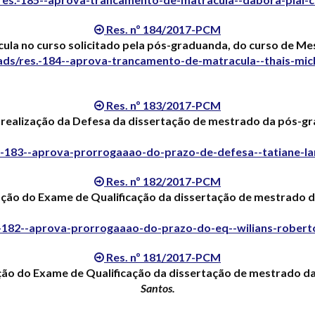
Res. nº 184/2017-PCM
la no curso solicitado pela pós-graduanda, do curso de Mes
ds/res.-184--aprova-trancamento-de-matracula--thais-mic
Res. nº 183/2017-PCM
realização da Defesa da dissertação de mestrado da pós-
-183--aprova-prorrogaaao-do-prazo-de-defesa--tatiane-lar
Res. nº 182/2017-PCM
ação do Exame de Qualificação da dissertação de mestrado
-182--aprova-prorrogaaao-do-prazo-do-eq--wilians-rober
Res. nº 181/2017-PCM
ção do Exame de Qualificação da dissertação de mestrado 
Santos.