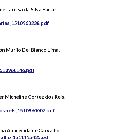
Larissa da Silva Farias.
farias_1510960238.pdf
n Murilo Del Bianco Lima.
1510960146.pdf
 Micheline Cortez dos Reis.
dos-reis_1510960007.pdf
na Aparecida de Carvalho.
valho_1511195425.pdf