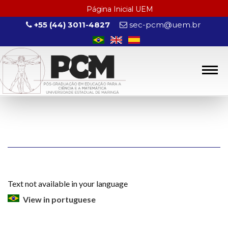
Página Inicial UEM
+55 (44) 3011-4827
sec-pcm@uem.br
Text not available in your language
View in portuguese