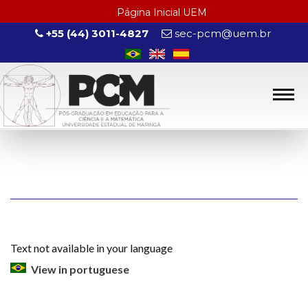
Página Inicial UEM
+55 (44) 3011-4827
sec-pcm@uem.br
Text not available in your language
View in portuguese