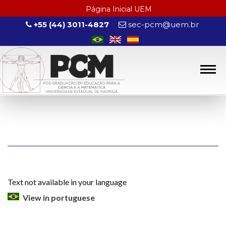
Página Inicial UEM
+55 (44) 3011-4827
sec-pcm@uem.br
Text not available in your language
View in portuguese