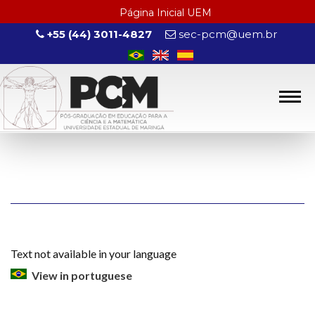
Página Inicial UEM
+55 (44) 3011-4827
sec-pcm@uem.br
Text not available in your language
View in portuguese