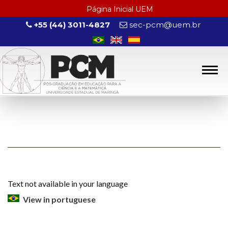
Página Inicial UEM
+55 (44) 3011-4827
sec-pcm@uem.br
Text not available in your language
View in portuguese