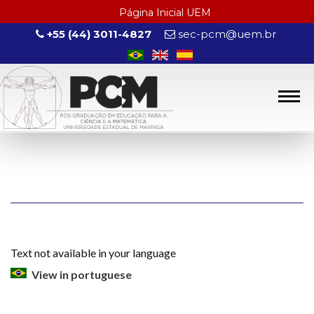
Página Inicial UEM
+55 (44) 3011-4827
sec-pcm@uem.br
Text not available in your language
View in portuguese