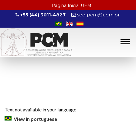
Página Inicial UEM
+55 (44) 3011-4827
sec-pcm@uem.br
Text not available in your language
View in portuguese