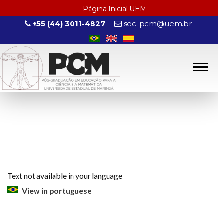
Página Inicial UEM
+55 (44) 3011-4827
sec-pcm@uem.br
Text not available in your language
View in portuguese