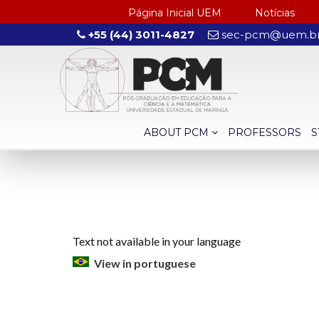
Página Inicial UEM
Notícias
+55 (44) 3011-4827
sec-pcm@uem.b
ABOUT PCM
PROFESSORS
S
Text not available in your language
View in portuguese