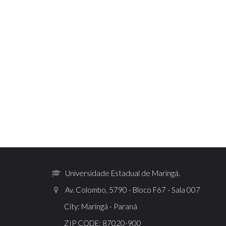
Universidade Estadual de Maringá.
Av. Colombo, 5790 - Bloco F67 - Sala 007
City: Maringá - Paraná
ZIP CODE: 87020-900