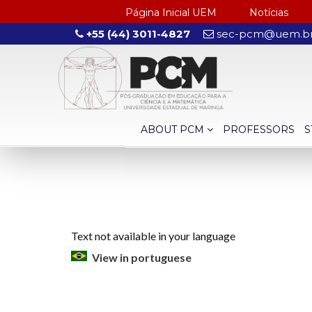
Página Inicial UEM
Notícias
+55 (44) 3011-4827
sec-pcm@uem.b
ABOUT PCM
PROFESSORS
S
Text not available in your language
View in portuguese