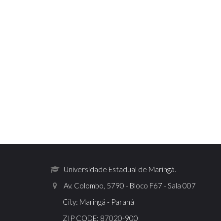
Universidade Estadual de Maringá.
Av. Colombo, 5790 - Bloco F67 - Sala 007
City: Maringá - Paraná
ZIP CODE: 87020-900