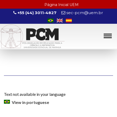
Página Inicial UEM
+55 (44) 3011-4827
sec-pcm@uem.br
Text not available in your language
View in portuguese