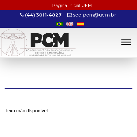
Página Inicial UEM
(44) 3011-4827
sec-pcm@uem.br
Texto não disponível