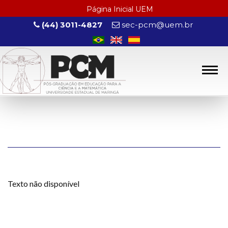
Página Inicial UEM
(44) 3011-4827
sec-pcm@uem.br
Texto não disponível