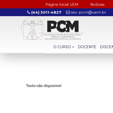
Página Inicial UEM
Notícias
(44) 3011-4827
sec-pcm@uem.br
O CURSO
DOCENTE
DISCE
Texto não disponível