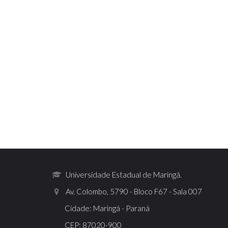
Universidade Estadual de Maringá.
Av. Colombo, 5790 - Bloco F67 - Sala 007
Cidade: Maringá - Paraná
CEP: 87020-900