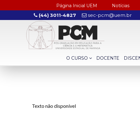
Página Inicial UEM
Notícias
(44) 3011-4827
sec-pcm@uem.br
O CURSO
DOCENTE
DISCE
Texto não disponível