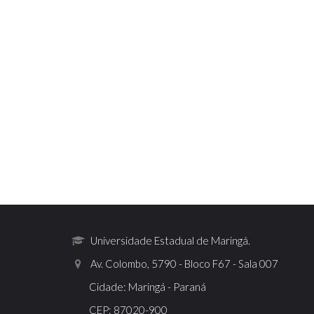
Universidade Estadual de Maringá.
Av. Colombo, 5790 - Bloco F67 - Sala 007
Cidade: Maringá - Paraná
CEP: 87020-900