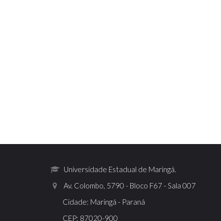
Universidade Estadual de Maringá.
Av. Colombo, 5790 - Bloco F67 - Sala 007
Cidade: Maringá - Paraná
CEP: 87020-900