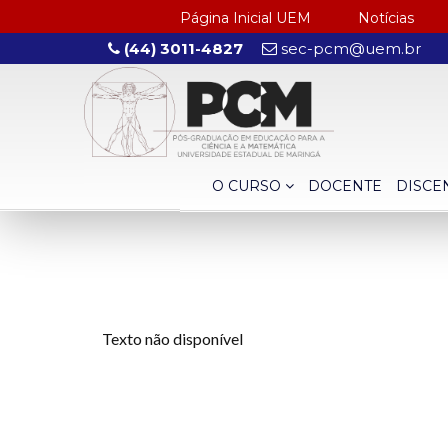
Página Inicial UEM
Notícias
(44) 3011-4827
sec-pcm@uem.br
O CURSO
DOCENTE
DISCE
Texto não disponível