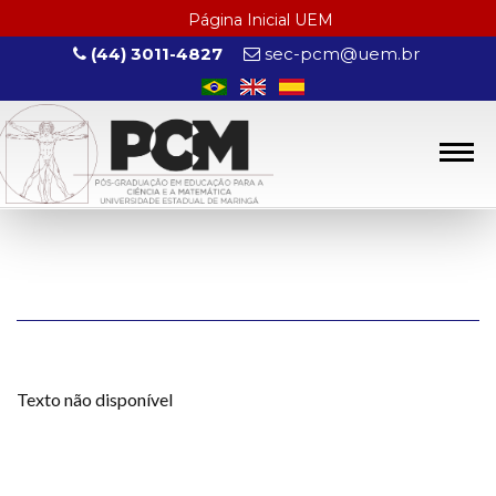
Página Inicial UEM
(44) 3011-4827
sec-pcm@uem.br
Texto não disponível