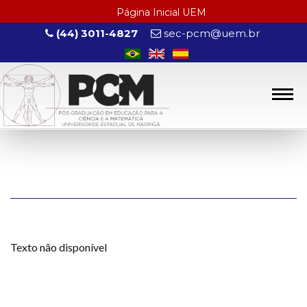
Página Inicial UEM
(44) 3011-4827
sec-pcm@uem.br
Texto não disponível