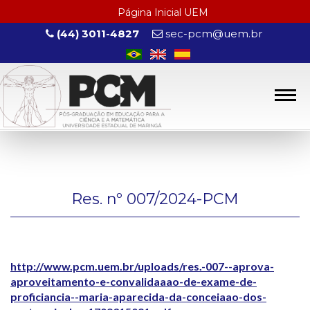
Página Inicial UEM
(44) 3011-4827
sec-pcm@uem.br
Res. nº 007/2024-PCM
http://www.pcm.uem.br/uploads/res.-007--aprova-
aproveitamento-e-convalidaaao-de-exame-de-
proficiancia--maria-aparecida-da-conceiaao-dos-