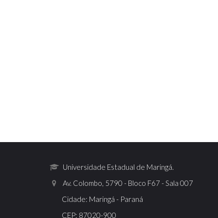
Universidade Estadual de Maringá.
Av. Colombo, 5790 - Bloco F67 - Sala 007
Cidade: Maringá - Paraná
CEP: 87020-900