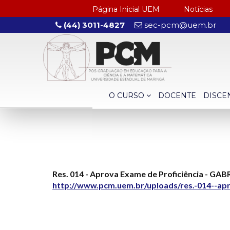
Página Inicial UEM
Notícias
(44) 3011-4827
sec-pcm@uem.br
O CURSO
DOCENTE
DISCE
Res. 014 - Aprova Exame de Proficiência - GA
http://www.pcm.uem.br/uploads/res.-014--apr