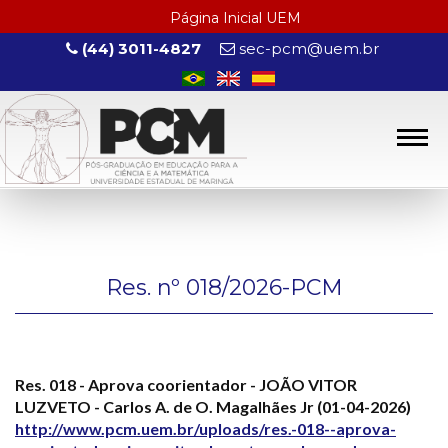
Página Inicial UEM
(44) 3011-4827
sec-pcm@uem.br
Res. nº 018/2026-PCM
Res. 018 - Aprova coorientador - JOÃO VITOR
LUZVETO - Carlos A. de O. Magalhães Jr (01-04-2026)
http://www.pcm.uem.br/uploads/res.-018--aprova-