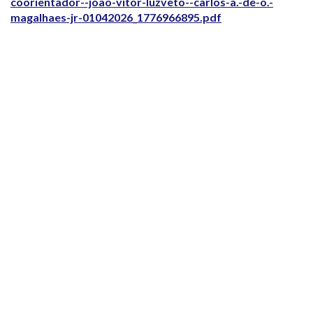
coorientador--joao-vitor-luzveto--carlos-a.-de-o.-
magalhaes-jr-01042026_1776966895.pdf