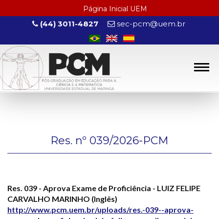
Página Inicial UEM
(44) 3011-4827
sec-pcm@uem.br
Res. nº 039/2026-PCM
Res. 039 - Aprova Exame de Proficiência - LUIZ FELIPE
CARVALHO MARINHO (Inglês)
http://www.pcm.uem.br/uploads/res.-039--aprova-