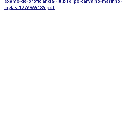
exame-de-proficiancia--luiz-felipe-carvalho-marinho-
inglas_1776969185.pdf