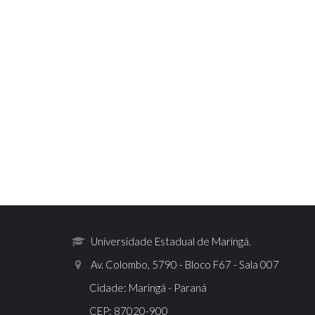
Universidade Estadual de Maringá.
Av. Colombo, 5790 - Bloco F67 - Sala 007
Cidade: Maringá - Paraná
CEP: 87020-900