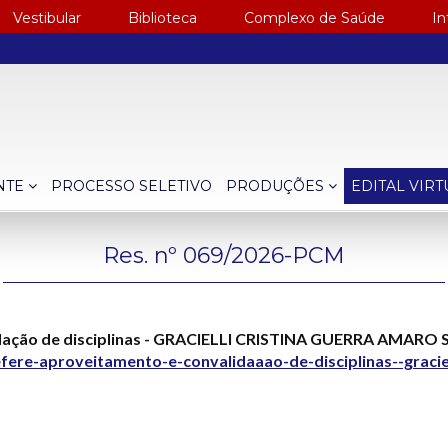
Vestibular
Biblioteca
Complexo de Saúde
In
NTE
PROCESSO SELETIVO
PRODUÇÕES
EDITAL VIR
Res. nº 069/2026-PCM
idação de disciplinas - GRACIELLI CRISTINA GUERRA AMAR
ere-aproveitamento-e-convalidaaao-de-disciplinas--graciel