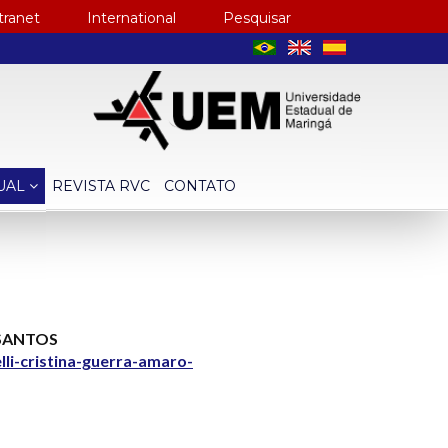
tranet
International
Pesquisar
TUAL
REVISTA RVC
CONTATO
O SANTOS
li-cristina-guerra-amaro-