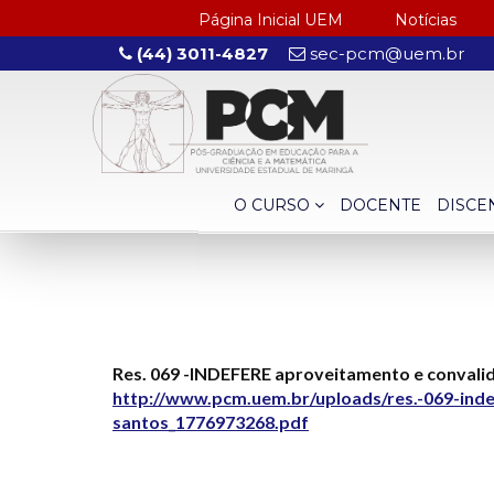
Página Inicial UEM
Notícias
(44) 3011-4827
sec-pcm@uem.br
O CURSO
DOCENTE
DISCE
Res. 069 -INDEFERE aproveitamento e conval
http://www.pcm.uem.br/uploads/res.-069-indef
santos_1776973268.pdf